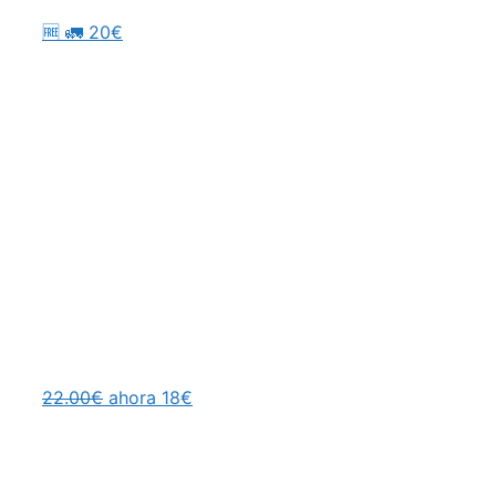
🆓 🚛 20€
22.00€
ahora 18€