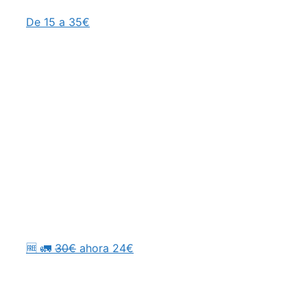
De 15 a 35€
🆓 🚛
30€
ahora 24€