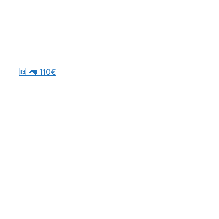
🆓 🚛 110€