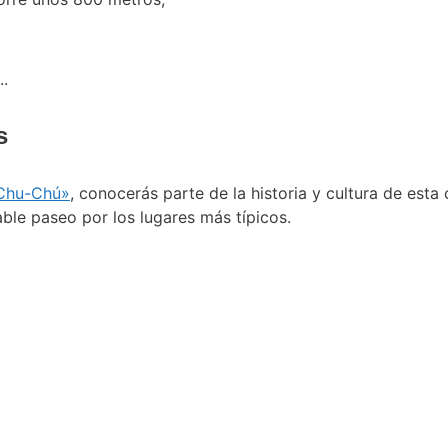
..
s
 «Chu-Chú»
, conocerás parte de la historia y cultura de est
ble paseo por los lugares más típicos.
¿Eres un amante de la artesanía?
Visita El Mercado Artesano,
ontrarás calidad, originalidad y exclusividad en